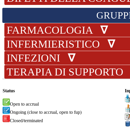
GRUPP
FARMACOLOGIA
∇
INFERMIERISTICO
∇
INFEZIONI
∇
TERAPIA DI SUPPORT
Status
In
Open to accrual
Ongoing (close to accrual, open to fup)
Closed/terminated