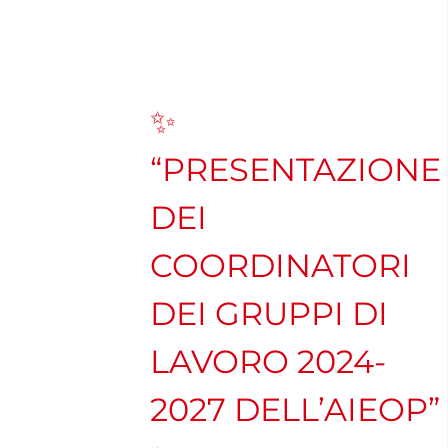
Navigation
CHI SIAMO
ASSOCIARSI
✨
“PRESENTAZIONE
FAMIGLIE
DEI
OPERATORI SANITARI
COORDINATORI
FIEOP
DEI GRUPPI DI
LAVORO 2024-
COME DONARE
2027 DELL’AIEOP”
PATROCINIO