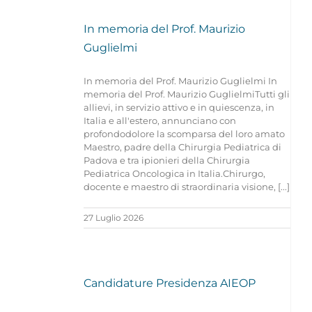
Navigation
CHI SIAMO
In memoria del Prof. Maurizio
Guglielmi
ASSOCIARSI
In memoria del Prof. Maurizio Guglielmi In
memoria del Prof. Maurizio GuglielmiTutti gli
allievi, in servizio attivo e in quiescenza, in
FAMIGLIE
Italia e all'estero, annunciano con
profondodolore la scomparsa del loro amato
Maestro, padre della Chirurgia Pediatrica di
OPERATORI SANITARI
Padova e tra ipionieri della Chirurgia
Pediatrica Oncologica in Italia.Chirurgo,
docente e maestro di straordinaria visione, [...]
FIEOP
27 Luglio 2026
COME DONARE
Candidature Presidenza AIEOP
PATROCINIO