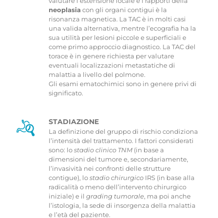
valutare l’estensione locale e i rapporti della
neoplasia
con gli organi contigui è la
risonanza magnetica. La TAC è in molti casi
una valida alternativa, mentre l’ecografia ha la
sua utilità per lesioni piccole e superficiali e
come primo approccio diagnostico. La TAC del
torace è in genere richiesta per valutare
eventuali localizzazioni metastatiche di
malattia a livello del polmone.
Gli esami ematochimici sono in genere privi di
significato.
STADIAZIONE
La definizione del gruppo di rischio condiziona
l’intensità del trattamento. I fattori considerati
sono: lo
stadio clinico TNM
(in base a
dimensioni del tumore e, secondariamente,
l’invasività nei confronti delle strutture
contigue), lo
stadio chirurgico
IRS (in base alla
radicalità o meno dell’intervento chirurgico
iniziale) e il
grading tumorale
, ma poi anche
l’istologia, la sede di insorgenza della malattia
e l’età del paziente.