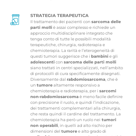
STRATEGIA TERAPEUTICA
Il trattamento dei pazienti con
sarcoma delle
parti molli
è assai complesso e richiede un
approccio multidisciplinare integrato che
tenga conto di tutte le possibili modalità
terapeutiche, chirurgia, radioterapia e
chemioterapia. La rarità e l’eterogeneità di
questi tumori suggerisce che i
bambini
e gli
adolescenti
con
sarcoma delle parti molli
siano trattati in centri specializzati, nell‘ambito
di protocolli di cura specificamente disegnati.
Diversamente dal
rabdomiosarcoma
, che è
un
tumore
altamente responsivo a
chemioterapia e radioterapia, per i
sarcomi
non-rabdomiosarcoma
è meno facile definire
con precisione il ruolo, e quindi l’indicazione,
dei trattamenti complementari alla chirurgia,
che resta quindi il cardine del trattamento. La
chemioterapia ha però un ruolo nei
tumori
non operabili
, in quelli ad alto rischio per
dimensioni del
tumore
e alto grado di