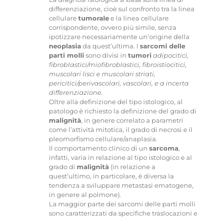
differenziazione, cioè sul confronto tra la linea
cellulare
tumorale
e la linea cellulare
corrispondente, ovvero più simile, senza
ipotizzare necessariamente un’origine della
neoplasia
da quest’ultima. I
sarcomi delle
parti molli
sono divisi in
tumori
adipocitici,
fibroblastici/miofibroblastici, fibroistiocitici,
muscolari lisci e muscolari striati,
pericitici/perivascolari, vascolari, e a incerta
differenziazione.
Oltre alla definizione del tipo istologico, al
patologo è richiesto la definizione del grado di
malignità
, in genere correlato a parametri
come l’attività mitotica, il grado di necrosi e il
pleomorfismo cellulare/anaplasia.
Il comportamento clinico di un
sarcoma
,
infatti, varia in relazione al tipo istologico e al
grado di
malignità
(in relazione a
quest’ultimo, in particolare, è diversa la
tendenza a sviluppare metastasi ematogene,
in genere al polmone).
La maggior parte dei sarcomi delle parti molli
sono caratterizzati da specifiche traslocazioni e