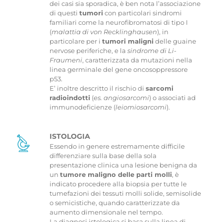
dei casi sia sporadica, è ben nota l’associazione
di questi
tumori
con particolari sindromi
familiari come la neurofibromatosi di tipo I
(
malattia di von Recklinghausen
), in
particolare per i
tumori maligni
delle guaine
nervose periferiche, e la
sindrome di Li-
Fraumeni
, caratterizzata da mutazioni nella
linea germinale del gene oncosoppressore
p53.
E’ inoltre descritto il rischio di
sarcomi
radioindotti
(
es. angiosarcomi
) o associati ad
immunodeficienze (
leiomiosarcomi
).
ISTOLOGIA
Essendo in genere estremamente difficile
differenziare sulla base della sola
presentazione clinica una lesione benigna da
un
tumore maligno delle parti molli
, è
indicato procedere alla biopsia per tutte le
tumefazioni dei tessuti molli solide, semisolide
o semicistiche, quando caratterizzate da
aumento dimensionale nel tempo.
La diagnosi istologica si basa sulla linea di