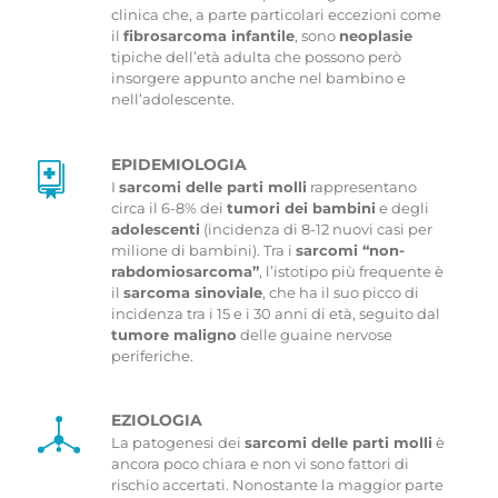
clinica che, a parte particolari eccezioni come
il
fibrosarcoma infantile
, sono
neoplasie
CONTATTI
tipiche dell’età adulta che possono però
insorgere appunto anche nel bambino e
nell’adolescente.
EPIDEMIOLOGIA
I
sarcomi delle parti molli
rappresentano
circa il 6-8% dei
tumori dei bambini
e degli
adolescenti
(incidenza di 8-12 nuovi casi per
milione di bambini). Tra i
sarcomi “non-
rabdomiosarcoma”
, l’istotipo più frequente è
il
sarcoma sinoviale
, che ha il suo picco di
incidenza tra i 15 e i 30 anni di età, seguito dal
tumore maligno
delle guaine nervose
periferiche.
EZIOLOGIA
La patogenesi dei
sarcomi delle parti molli
è
ancora poco chiara e non vi sono fattori di
rischio accertati. Nonostante la maggior parte