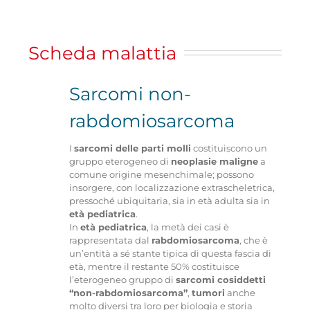
Navigation
CHI SIAMO
Scheda malattia
ASSOCIARSI
Sarcomi non-
FAMIGLIE
rabdomiosarcoma
I
sarcomi delle parti molli
costituiscono un
OPERATORI SANITARI
gruppo eterogeneo di
neoplasie maligne
a
comune origine mesenchimale; possono
insorgere, con localizzazione extrascheletrica,
pressoché ubiquitaria, sia in età adulta sia in
FIEOP
età pediatrica
.
In
età pediatrica
, la metà dei casi è
rappresentata dal
rabdomiosarcoma
, che è
COME DONARE
un’entità a sé stante tipica di questa fascia di
età, mentre il restante 50% costituisce
l’eterogeneo gruppo di
sarcomi cosiddetti
“non-rabdomiosarcoma”
,
tumori
anche
PATROCINIO
molto diversi tra loro per biologia e storia