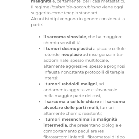
malignità
e, certamente, per i casi metastatici.
Il regime
ifosfamide-doxorubicina
viene oggi
suggerito come terapia standard.
Alcuni istotipi vengono in genere considerati a
parte:
il sarcoma sinoviale
, che ha maggiore
chemio sensibilità;
i tumori desmoplastici
a piccole cellule
rotonde,
neoplasie
ad insorgenza intra-
addominale, spesso multifocale,
altamente aggressive, spesso a prognosi
infausta nonostante protocolli di terapia
intensi;
i
tumori rabdoidi maligni
, ad
andamento aggressivo e sfavorevole
nella maggior parte dei casi;
il
sarcoma a cellule chiare
e il
sarcoma
alveolare delle parti molli
, tumori
altamente chemio resistenti;
i
tumori mesenchimali a malignità
intermedia
, che presentano biologia e
comportamento peculiare (es.
fibrosarcomi infantili, fibromatosi di tipo