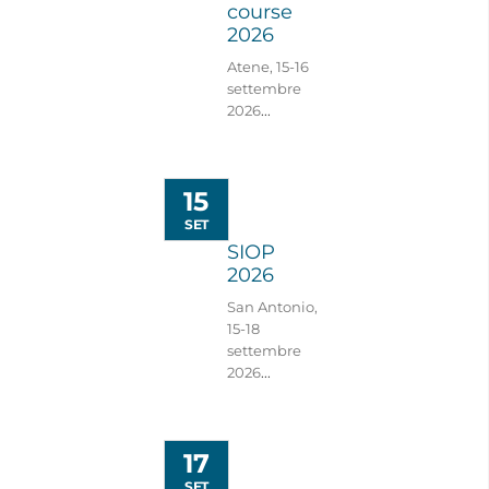
course
2026
Atene, 15-16
settembre
2026
...
15
SET
SIOP
2026
San Antonio,
15-18
settembre
2026
...
17
SET