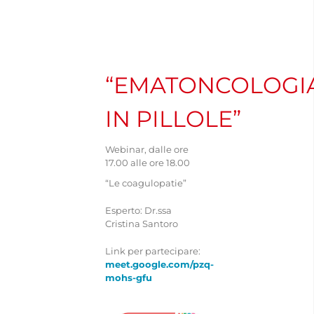
Navigation
CHI SIAMO
ASSOCIARSI
“EMATONCOLOGI
IN PILLOLE”
FAMIGLIE
Webinar, dalle ore
OPERATORI SANITARI
17.00 alle ore 18.00
“Le coagulopatie”
FIEOP
Esperto: Dr.ssa
Cristina Santoro
Link per partecipare:
COME DONARE
meet.google.com/pzq-
mohs-gfu
PATROCINIO