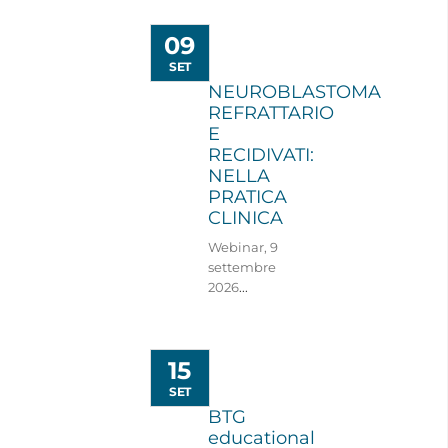
09
SET
NEUROBLASTOMA
REFRATTARIO
E
RECIDIVATI:
NELLA
PRATICA
CLINICA
Webinar, 9
settembre
2026
...
15
SET
BTG
educational