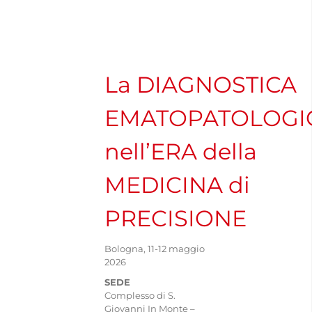
Navigation
CHI SIAMO
ASSOCIARSI
La DIAGNOSTICA
EMATOPATOLOGI
FAMIGLIE
nell’ERA della
OPERATORI SANITARI
MEDICINA di
FIEOP
PRECISIONE
Bologna, 11-12 maggio
COME DONARE
2026
SEDE
Complesso di S.
PATROCINIO
Giovanni In Monte –