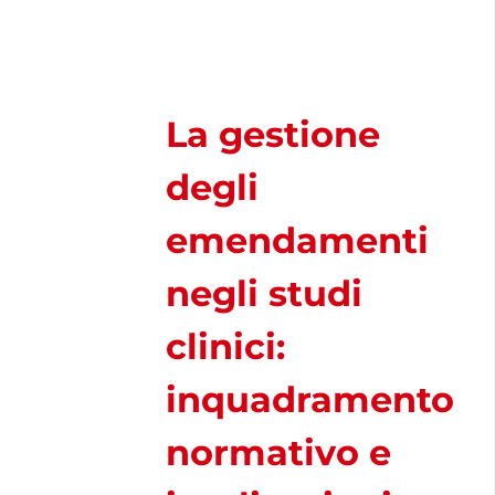
Navigation
CHI SIAMO
ASSOCIARSI
La gestione
degli
FAMIGLIE
emendamenti
OPERATORI SANITARI
negli studi
FIEOP
clinici:
inquadramento
COME DONARE
normativo e
PATROCINIO