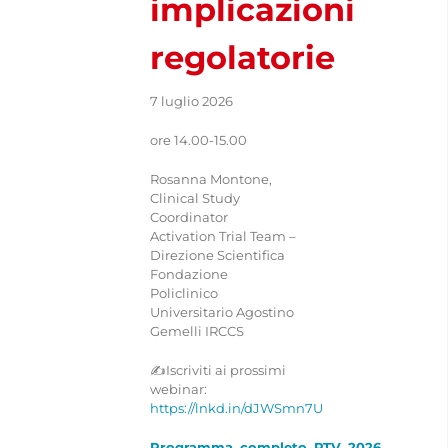
implicazioni
CONTATTI
regolatorie
7 luglio 2026
ore 14.00-15.00
Rosanna Montone,
Clinical Study
Coordinator
Activation Trial Team –
Direzione Scientifica
Fondazione
Policlinico
Universitario Agostino
Gemelli IRCCS
✍️Iscriviti ai prossimi
webinar:
https://lnkd.in/dJWSmn7U
Programma_completo_PTV_2026