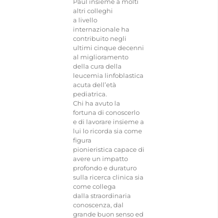
Paul insieme a molti
altri colleghi
a livello
CONTATTI
internazionale ha
contribuito negli
ultimi cinque decenni
al miglioramento
della cura della
leucemia linfoblastica
acuta dell’età
pediatrica.
Chi ha avuto la
fortuna di conoscerlo
e di lavorare insieme a
lui lo ricorda sia come
figura
pionieristica capace di
avere un impatto
profondo e duraturo
sulla ricerca clinica sia
come collega
dalla straordinaria
conoscenza, dal
grande buon senso ed