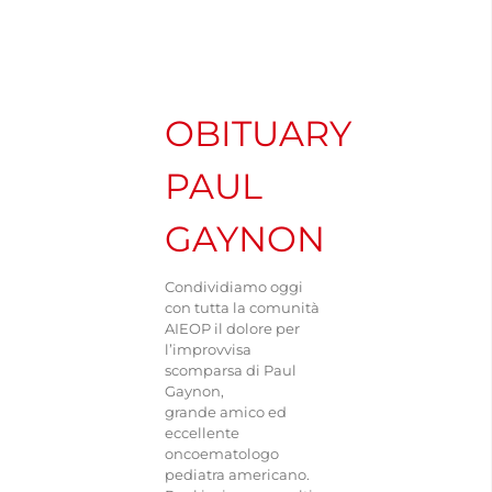
Navigation
CHI SIAMO
ASSOCIARSI
OBITUARY
PAUL
FAMIGLIE
GAYNON
OPERATORI SANITARI
Condividiamo oggi
con tutta la comunità
FIEOP
AIEOP il dolore per
l’improvvisa
scomparsa di Paul
Gaynon,
COME DONARE
grande amico ed
eccellente
oncoematologo
PATROCINIO
pediatra americano.