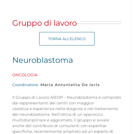
Navigation
CHI SIAMO
Gruppo di lavoro
ASSOCIARSI
TORNA ALL’ELENCO
FAMIGLIE
Neuroblastoma
OPERATORI SANITARI
ONCOLOGIA
Coordinatore:
Maria Antonietta De Ioris
FIEOP
Il Gruppo di Lavoro AIEOP – Neuroblastoma è composto
dai rappresentanti dei centri con maggior
COME DONARE
casistica e esperienza nella diagnosi e nel trattamento
del neuroblastoma. Nell’ottica di un approccio
multidisciplinare e aggiornato, il gruppo si avvale
anche del contributo di consulenti con expertise
PATROCINIO
specifiche, recentemente ampliato ad un esperto di