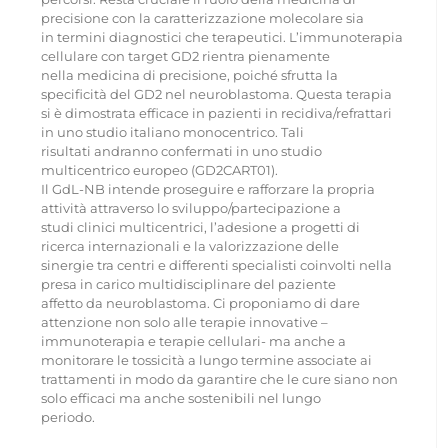
precisione con la caratterizzazione molecolare sia
in termini diagnostici che terapeutici. L’immunoterapia
cellulare con target GD2 rientra pienamente
nella medicina di precisione, poiché sfrutta la
specificità del GD2 nel neuroblastoma. Questa terapia
si è dimostrata efficace in pazienti in recidiva/refrattari
in uno studio italiano monocentrico. Tali
risultati andranno confermati in uno studio
multicentrico europeo (GD2CART01).
Il GdL-NB intende proseguire e rafforzare la propria
attività attraverso lo sviluppo/partecipazione a
studi clinici multicentrici, l’adesione a progetti di
ricerca internazionali e la valorizzazione delle
sinergie tra centri e differenti specialisti coinvolti nella
presa in carico multidisciplinare del paziente
affetto da neuroblastoma. Ci proponiamo di dare
attenzione non solo alle terapie innovative –
immunoterapia e terapie cellulari- ma anche a
monitorare le tossicità a lungo termine associate ai
trattamenti in modo da garantire che le cure siano non
solo efficaci ma anche sostenibili nel lungo
periodo.