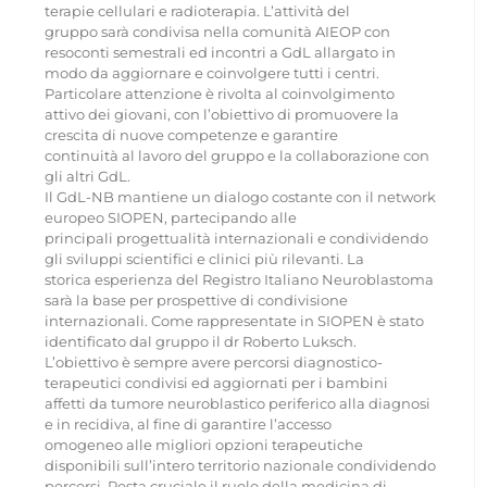
terapie cellulari e radioterapia. L’attività del
gruppo sarà condivisa nella comunità AIEOP con
CONTATTI
resoconti semestrali ed incontri a GdL allargato in
modo da aggiornare e coinvolgere tutti i centri.
Particolare attenzione è rivolta al coinvolgimento
attivo dei giovani, con l’obiettivo di promuovere la
crescita di nuove competenze e garantire
continuità al lavoro del gruppo e la collaborazione con
gli altri GdL.
Il GdL-NB mantiene un dialogo costante con il network
europeo SIOPEN, partecipando alle
principali progettualità internazionali e condividendo
gli sviluppi scientifici e clinici più rilevanti. La
storica esperienza del Registro Italiano Neuroblastoma
sarà la base per prospettive di condivisione
internazionali. Come rappresentate in SIOPEN è stato
identificato dal gruppo il dr Roberto Luksch.
L’obiettivo è sempre avere percorsi diagnostico-
terapeutici condivisi ed aggiornati per i bambini
affetti da tumore neuroblastico periferico alla diagnosi
e in recidiva, al fine di garantire l’accesso
omogeneo alle migliori opzioni terapeutiche
disponibili sull’intero territorio nazionale condividendo
percorsi. Resta cruciale il ruolo della medicina di