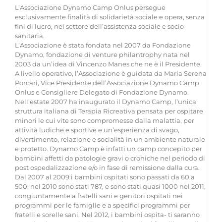
L’Associazione Dynamo Camp Onlus persegue
esclusivamente finalità di solidarietà sociale e opera, senza
fini di lucro, nel settore dell’assistenza sociale e socio-
sanitaria.
L’Associazione è stata fondata nel 2007 da Fondazione
Dynamo, fondazione di venture philantrophy nata nel
2003 da un’idea di Vincenzo Manes che ne è il Presidente.
A livello operativo, l’Associazione è guidata da Maria Serena
Porcari, Vice Presidente dell’Associazione Dynamo Camp
Onlus e Consigliere Delegato di Fondazione Dynamo.
Nell’estate 2007 ha inaugurato il Dynamo Camp, l’unica
struttura italiana di Terapia Ricreativa pensata per ospitare
minori le cui vite sono compromesse dalla malattia, per
attività ludiche e sportive e un’esperienza di svago,
divertimento, relazione e socialità in un ambiente naturale
e protetto. Dynamo Camp è infatti un camp concepito per
bambini affetti da patologie gravi o croniche nel periodo di
post ospedalizzazione e/o in fase di remissione dalla cura.
Dal 2007 al 2009 i bambini ospitati sono passati da 60 a
500, nel 2010 sono stati 787, e sono stati quasi 1000 nel 2011,
congiuntamente a fratelli sani e genitori ospitati nei
programmi per le famiglie e a specifici programmi per
fratelli e sorelle sani. Nel 2012, i bambini ospita- ti saranno