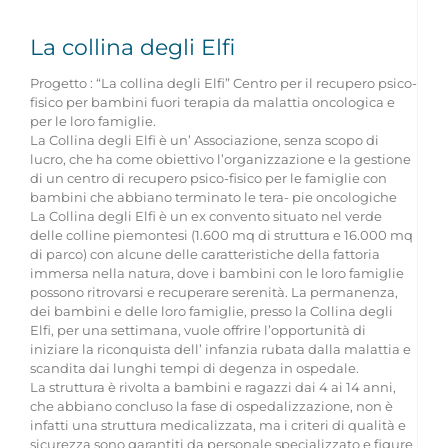
La collina degli Elfi
Progetto : “La collina degli Elfi” Centro per il recupero psico-
fisico per bambini fuori terapia da malattia oncologica e
per le loro famiglie.
La Collina degli Elfi è un’ Associazione, senza scopo di
lucro, che ha come obiettivo l’organizzazione e la gestione
di un centro di recupero psico-fisico per le famiglie con
bambini che abbiano terminato le tera- pie oncologiche
La Collina degli Elfi è un ex convento situato nel verde
delle colline piemontesi (1.600 mq di struttura e 16.000 mq
di parco) con alcune delle caratteristiche della fattoria
immersa nella natura, dove i bambini con le loro famiglie
possono ritrovarsi e recuperare serenità. La permanenza,
dei bambini e delle loro famiglie, presso la Collina degli
Elfi, per una settimana, vuole offrire l’opportunità di
iniziare la riconquista dell’ infanzia rubata dalla malattia e
scandita dai lunghi tempi di degenza in ospedale.
La struttura è rivolta a bambini e ragazzi dai 4 ai 14 anni,
che abbiano concluso la fase di ospedalizzazione, non è
infatti una struttura medicalizzata, ma i criteri di qualità e
sicurezza sono garantiti da personale specializzato e figure